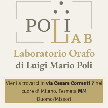
Laboratorio Orafo
di Luigi Mario Poli
Vieni a trovarci in
via Cesare Correnti 7
nel
cuore di Milano.
Fermata
MM
Duomo/Missori