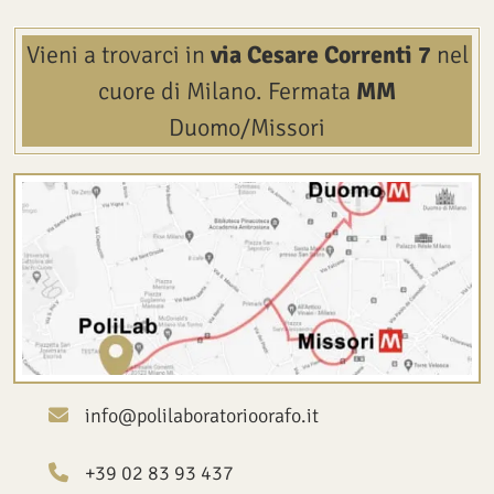
Vieni a trovarci in
via Cesare Correnti 7
nel
cuore di Milano.
Fermata
MM
Duomo/Missori
info@polilaboratorioorafo.it
+39 02 83 93 437