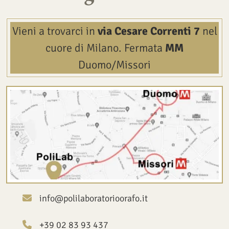
Vieni a trovarci in
via Cesare Correnti 7
nel
cuore di Milano.
Fermata
MM
Duomo/Missori
info@polilaboratorioorafo.it
+39 02 83 93 437