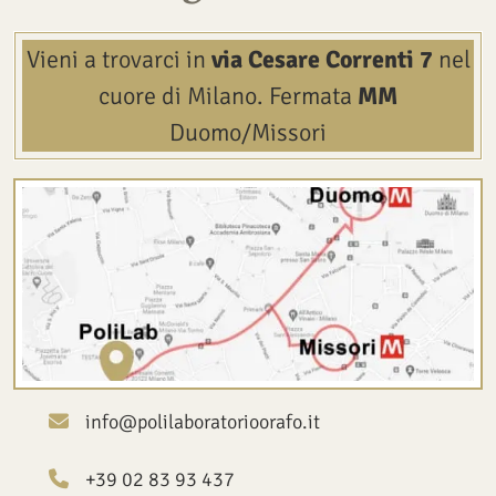
Vieni a trovarci in
via Cesare Correnti 7
nel
cuore di Milano.
Fermata
MM
Duomo/Missori
info@polilaboratorioorafo.it
+39 02 83 93 437