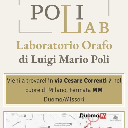
Laboratorio Orafo
di Luigi Mario Poli
Vieni a trovarci in
via Cesare Correnti 7
nel
cuore di Milano.
Fermata
MM
Duomo/Missori