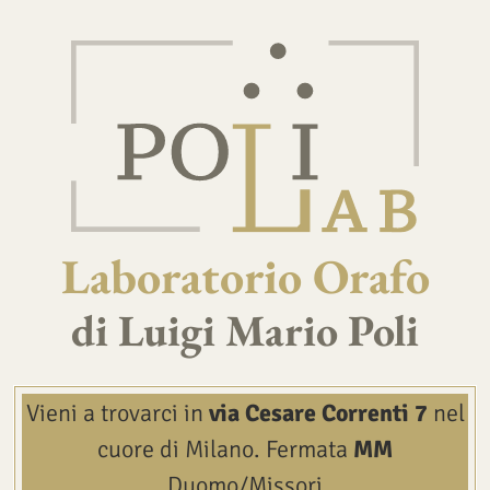
Laboratorio Orafo
di Luigi Mario Poli
Vieni a trovarci in
via Cesare Correnti 7
nel
cuore di Milano.
Fermata
MM
Duomo/Missori